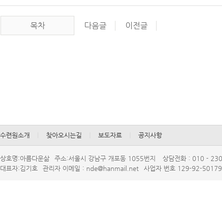
목차
다음글
이전글
수련원소개
|
찾아오시는길
|
보도자료
|
공지사항
상호명:아름다운삶
주소:서울시강남구개포동1055번지
상담전화:010-230
대표자:김기호
관리자이메일:nde@hanmail.net
사업자번호129-92-50179