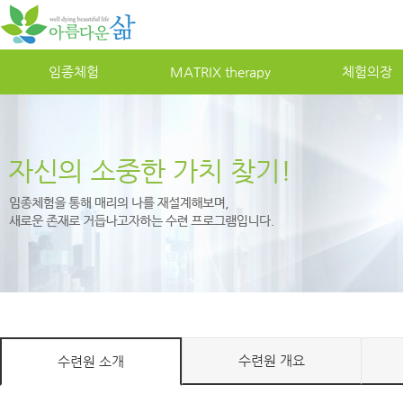
임종체험
MATRIXtherapy
체험의장
수련원개요
수련원소개