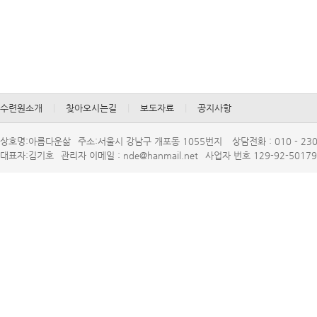
수련원소개
|
찾아오시는길
|
보도자료
|
공지사항
상호명:아름다운삶
주소:서울시강남구개포동1055번지
상담전화:010-230
대표자:김기호
관리자이메일:nde@hanmail.net
사업자번호129-92-50179