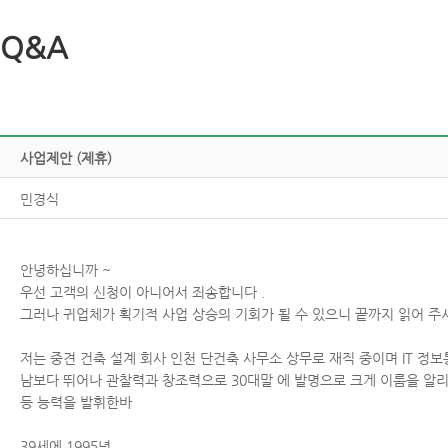
Q&A
사업제안(제휴)
민경식
안녕하십니까~
우선고객의신청이아니어서죄송합니다.
그러나귀업체가획기적사업상승의기회가될수있으니끝까지읽어주시
저는중견건축설계회사인천단건축사무소상무로재직중이며IT정보
남보다뛰어나관찰력과창조력으로30대말에발명으로크게이름을알
등능력을발휘한바
39세에1995년