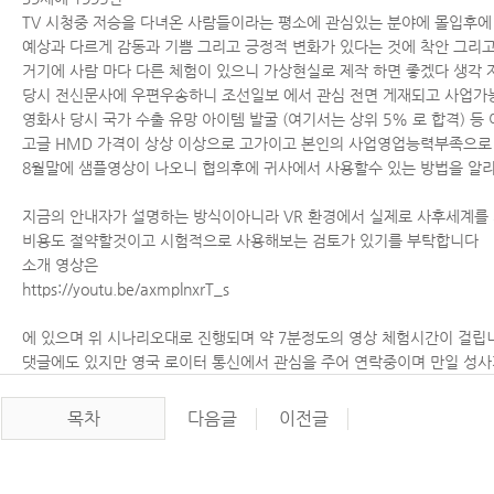
TV시청중저승을다녀온사람들이라는평소에관심있는분야에몰입후
예상과다르게감동과기쁨그리고긍정적변화가있다는것에착안그리
거기에사람마다다른체험이있으니가상현실로제작하면좋겠다생각
당시전신문사에우편우송하니조선일보에서관심전면게재되고사업가
영화사당시국가수출유망아이템발굴(여기서는상위5%로합격)등
고글HMD가격이상상이상으로고가이고본인의사업영업능력부족으
8월말에샘플영상이나오니협의후에귀사에서사용할수있는방법을알리
지금의안내자가설명하는방식이아니라VR환경에서실제로사후세계
비용도절약할것이고시험적으로사용해보는검토가있기를부탁합니다
소개영상은
https://youtu.be/axmplnxrT_s
에있으며위시나리오대로진행되며약7분정도의영상체험시간이걸립
댓글에도있지만영국로이터통신에서관심을주어연락중이며만일성사
목차
다음글
이전글