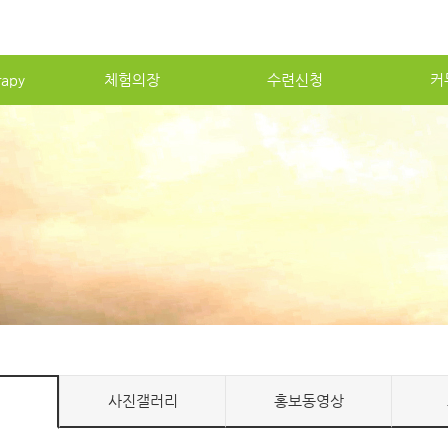
apy
체험의장
수련신청
커
사진갤러리
홍보동영상