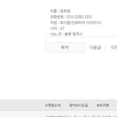
이름:윤하영
전화번호:010-2292-3351
직업:회사원(인테리어디자이너)
나이:27
사는곳:충북청주시
목차
다음글
이
수련원소개
|
찾아오시는길
|
보도자료
|