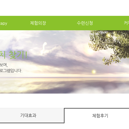
apy
체험의장
수련신청
커
기대효과
체험후기