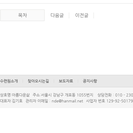
목차
다음글
이전글
수련원소개
|
찾아오시는길
|
보도자료
|
공지사항
상호명:아름다운삶
주소:서울시강남구개포동1055번지
상담전화:010-230
대표자:김기호
관리자이메일:nde@hanmail.net
사업자번호129-92-50179